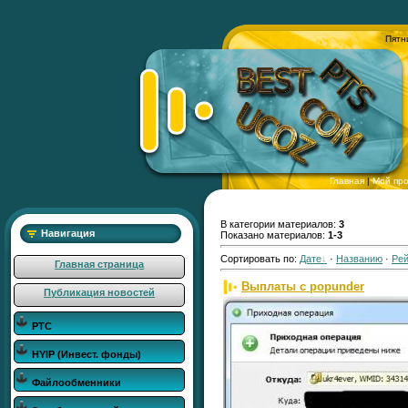
Пятн
Главная
|
Мой пр
В категории материалов:
3
Навигация
Показано материалов:
1-3
Сортировать по:
Дате
·
Названию
·
Рей
Главная страница
Выплаты с popunder
Публикация новостей
РТС
HYIP (Инвест. фонды)
Файлообменники