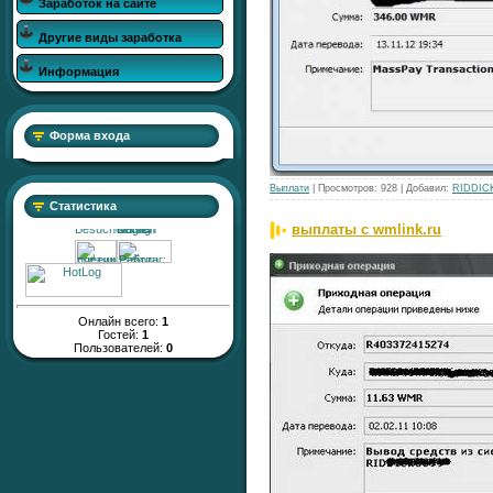
Заработок на сайте
Другие виды заработка
Информация
Форма входа
Выплати
| Просмотров: 928 | Добавил:
RIDDIC
Статистика
выплаты с wmlink.ru
Онлайн всего:
1
Гостей:
1
Пользователей:
0