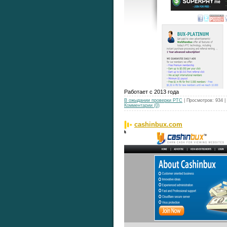
Работает с 2013 года
В ожыдании проверки РТС
| Просмотров: 934 
Комментарии (0)
cashinbux.com