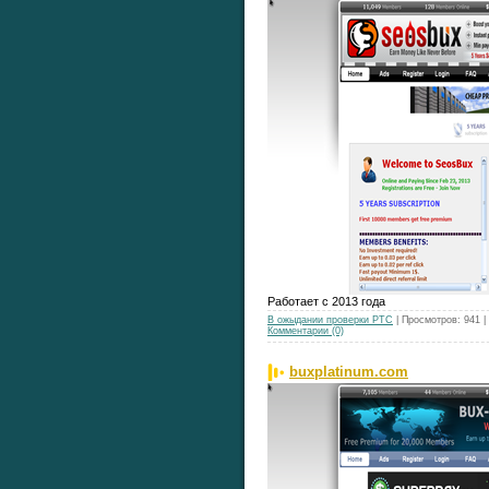
Работает с 2013 года
В ожыдании проверки РТС
| Просмотров: 941 
Комментарии (0)
buxplatinum.com