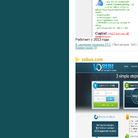
Работает с 2013 года
В ожыдании проверки РТС
| Просмотров: 924 
Комментарии (0)
vobux.com