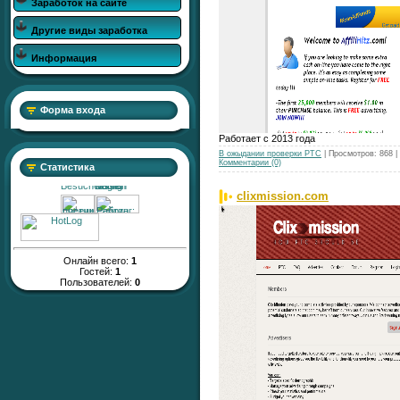
Заработок на сайте
Другие виды заработка
Информация
Форма входа
Работает с 2013 года
В ожыдании проверки РТС
| Просмотров: 868 
Комментарии (0)
Статистика
clixmission.com
Онлайн всего:
1
Гостей:
1
Пользователей:
0