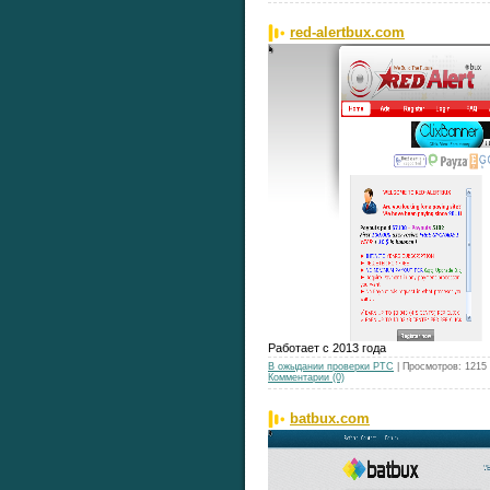
red-alertbux.com
Работает с 2013 года
В ожыдании проверки РТС
| Просмотров: 1215
Комментарии (0)
batbux.com