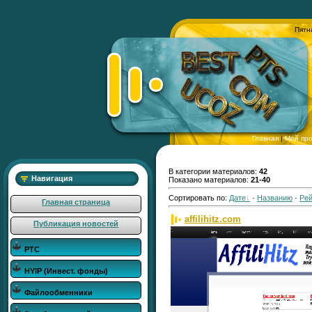
Пятн
Главная
|
Мой пр
В категории материалов:
42
Навигация
Показано материалов:
21-40
Сортировать по:
Дате
·
Названию
·
Рей
Главная страница
affilihitz.com
Публикация новостей
РТС
HYIP (Инвест. фонды)
Файлообменники