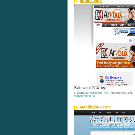
arvbux.com
Работает с 2013 года
В ожыдании проверки РТС
| Просмотров: 998 
Комментарии (0)
stabilitybux.com