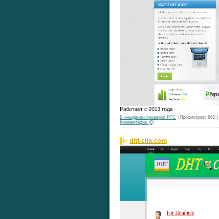
Работает с 2013 года
В ожыдании проверки РТС
| Просмотров: 862 
Комментарии (0)
dht-clix.com