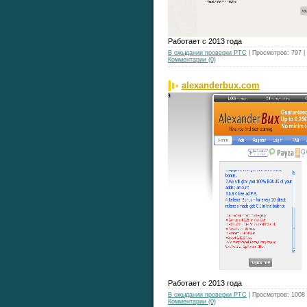
Работает с 2013 года
В ожыдании проверки РТС
| Просмотров: 797 
Комментарии (0)
alexanderbux.com
Работает с 2013 года
В ожыдании проверки РТС
| Просмотров: 1008
Комментарии (0)