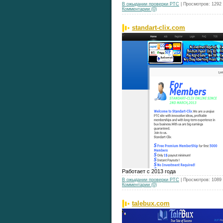
В ожыдании проверки РТС
| Просмотров: 1292
Комментарии (0)
standart-clix.com
Работает с 2013 года
В ожыдании проверки РТС
| Просмотров: 1089
Комментарии (0)
talebux.com