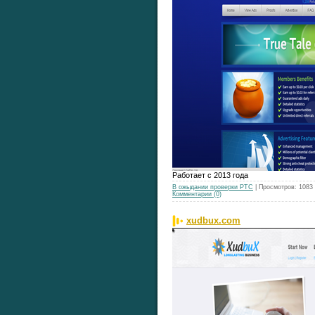
Работает с 2013 года
В ожыдании проверки РТС
| Просмотров: 1083
Комментарии (0)
xudbux.com